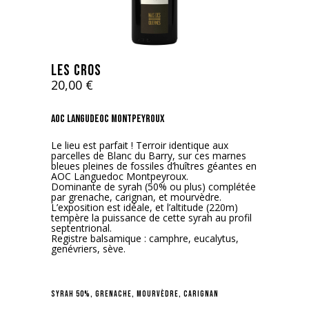
LES CROS
20,00
€
AOC Langudeoc Montpeyroux
Le lieu est parfait ! Terroir identique aux
parcelles de Blanc du Barry, sur ces marnes
bleues pleines de fossiles d’huîtres géantes en
AOC Languedoc Montpeyroux.
Dominante de syrah (50% ou plus) complétée
par grenache, carignan, et mourvèdre.
L’exposition est idéale, et l’altitude (220m)
tempère la puissance de cette syrah au profil
septentrional.
Registre balsamique : camphre, eucalytus,
genévriers, sève.
SYRAH 50%, GRENACHE, MOURVÈDRE, CARIGNAN